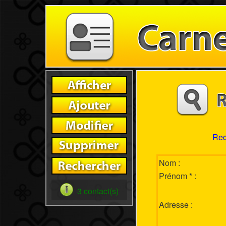
Rec
Nom :
Prénom * :
3 contact(s)
Adresse :